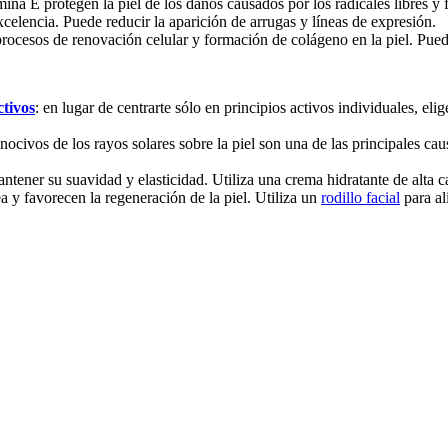
ina E protegen la piel de los daños causados por los radicales libres y
xcelencia. Puede reducir la aparición de arrugas y líneas de expresión.
procesos de renovación celular y formación de colágeno en la piel. Puede
ctivos
: en lugar de centrarte sólo en principios activos individuales, e
s nocivos de los rayos solares sobre la piel son una de las principales cau
antener su suavidad y elasticidad. Utiliza una crema hidratante de alta 
a y favorecen la regeneración de la piel. Utiliza un
rodillo facial
para al