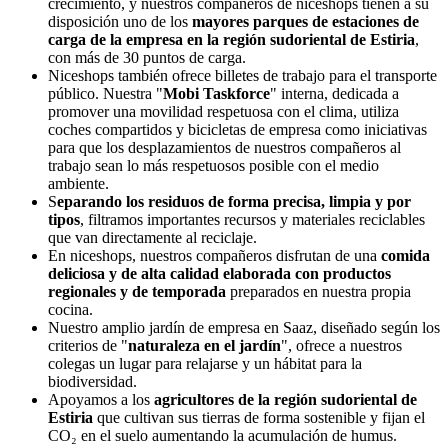
crecimiento, y nuestros compañeros de niceshops tienen a su
disposición uno de los
mayores parques de estaciones de
carga de la empresa en la región sudoriental de Estiria
,
con más de 30 puntos de carga.
Niceshops también ofrece billetes de trabajo para el transporte
público. Nuestra "
Mobi Taskforce
" interna, dedicada a
promover una movilidad respetuosa con el clima, utiliza
coches compartidos y bicicletas de empresa como iniciativas
para que los desplazamientos de nuestros compañeros al
trabajo sean lo más respetuosos posible con el medio
ambiente.
S
eparando los residuos de forma precisa, limpia y por
tipos
, filtramos importantes recursos y materiales reciclables
que van directamente al reciclaje.
En niceshops, nuestros compañeros disfrutan de una
comida
deliciosa y de alta calidad elaborada con productos
regionales y de temporada
preparados en nuestra propia
cocina.
Nuestro amplio jardín de empresa en Saaz, diseñado según los
criterios de "
naturaleza en el jardín
", ofrece a nuestros
colegas un lugar para relajarse y un hábitat para la
biodiversidad.
Apoyamos a los
agricultores de la región sudoriental de
Estiria
que cultivan sus tierras de forma sostenible y fijan el
CO₂ en el suelo aumentando la acumulación de humus.