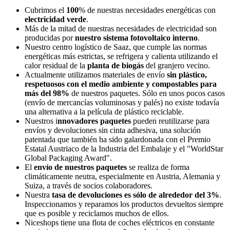
Cubrimos el
100
% de nuestras necesidades energéticas con
electricidad verde
.
Más de la mitad de nuestras necesidades de electricidad son
producidas por
nuestro sistema fotovoltaico interno
.
Nuestro centro logístico de Saaz, que cumple las normas
energéticas más estrictas, se refrigera y calienta utilizando el
calor residual de la
planta de biogás
del granjero vecino.
Actualmente utilizamos materiales de envío
sin plástico,
respetuosos con el medio ambiente y compostables para
más del 98%
de nuestros paquetes. Sólo en unos pocos casos
(envío de mercancías voluminosas y palés) no existe todavía
una alternativa a la película de plástico reciclable.
Nuestros i
nnovadores paquetes
pueden reutilizarse para
envíos y devoluciones sin cinta adhesiva, una solución
patentada que también ha sido galardonada con el Premio
Estatal Austriaco de la Industria del Embalaje y el "WorldStar
Global Packaging Award".
El
envío de nuestros paquetes
se realiza de forma
climáticamente neutra, especialmente en Austria, Alemania y
Suiza, a través de socios colaboradores.
Nuestra
tasa de devoluciones es sólo de alrededor del 3%
.
Inspeccionamos y reparamos los productos devueltos siempre
que es posible y reciclamos muchos de ellos.
Niceshops tiene una flota de coches eléctricos en constante