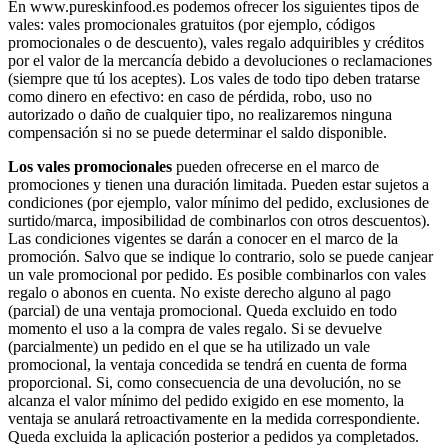
En www.pureskinfood.es podemos ofrecer los siguientes tipos de
vales: vales promocionales gratuitos (por ejemplo, códigos
promocionales o de descuento), vales regalo adquiribles y créditos
por el valor de la mercancía debido a devoluciones o reclamaciones
(siempre que tú los aceptes). Los vales de todo tipo deben tratarse
como dinero en efectivo: en caso de pérdida, robo, uso no
autorizado o daño de cualquier tipo, no realizaremos ninguna
compensación si no se puede determinar el saldo disponible.
Los vales promocionales
pueden ofrecerse en el marco de
promociones y tienen una duración limitada. Pueden estar sujetos a
condiciones (por ejemplo, valor mínimo del pedido, exclusiones de
surtido/marca, imposibilidad de combinarlos con otros descuentos).
Las condiciones vigentes se darán a conocer en el marco de la
promoción. Salvo que se indique lo contrario, solo se puede canjear
un vale promocional por pedido. Es posible combinarlos con vales
regalo o abonos en cuenta. No existe derecho alguno al pago
(parcial) de una ventaja promocional. Queda excluido en todo
momento el uso a la compra de vales regalo. Si se devuelve
(parcialmente) un pedido en el que se ha utilizado un vale
promocional, la ventaja concedida se tendrá en cuenta de forma
proporcional. Si, como consecuencia de una devolución, no se
alcanza el valor mínimo del pedido exigido en ese momento, la
ventaja se anulará retroactivamente en la medida correspondiente.
Queda excluida la aplicación posterior a pedidos ya completados.