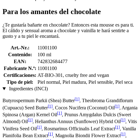
Para los amantes del chocolate
¿Te gustaría bañarte en chocolate? Entonces esta mousse es para ti.
El cálido y sensual aroma a chocolate y vainilla te hará sentirte a
gusto y a tu piel le encantará.
Art.-Nr.:
11001100
Contenido:
100 ml
EAN:
742832684477
Fabricante N.º:
11001100
Certificaciones:
AT-BIO-301, cruelty free and vegan
Tipo de piel:
Piel normal, Piel madura, Piel sensible, Piel seca
Ingredientes (INCI)
[1]
Butyrospermum Parkii (Shea) Butter
, Theobroma Grandiflorum
[1]
[1]
(Cupuacu) Seed Butter
, Cocos Nucifera (Coconut) Oil
, Argania
[1]
Spinosa (Argan) Kernel Oil
, Prunus Amygdalus Dulcis (Sweet
[1]
[1]
Almond) Oil
, Helianthus Annuus (Sunflower) Hybrid Oil
, Vitis
[1]
[1]
Vinifera Seed Oil
, Rosmarinus Officinalis Leaf Extract
, Vanilla
[1]
[1]
Planifolia Bean Extract
, Magnolia Biondii Flower Extract
,