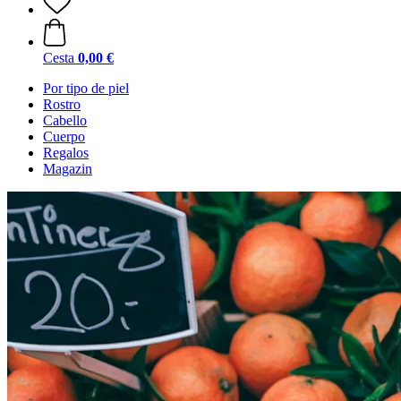
Cesta
0,00 €
Por tipo de piel
Rostro
Cabello
Cuerpo
Regalos
Magazin