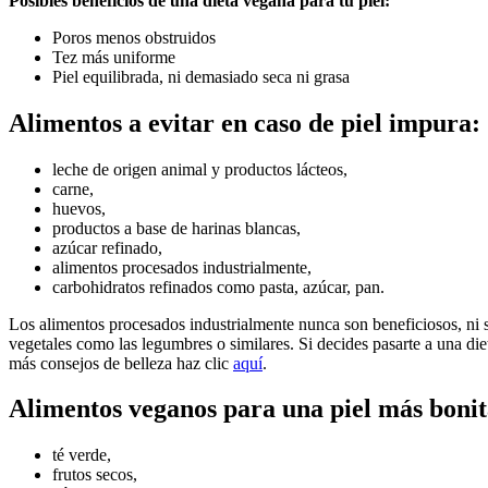
Posibles beneficios de una dieta vegana para tu piel:
Poros menos obstruidos
Tez más uniforme
Piel equilibrada, ni demasiado seca ni grasa
Alimentos a evitar en caso de piel impura:
leche de origen animal y productos lácteos,
carne,
huevos,
productos a base de harinas blancas,
azúcar refinado,
alimentos procesados industrialmente,
carbohidratos refinados como pasta, azúcar, pan.
Los alimentos procesados industrialmente nunca son beneficiosos, ni siq
vegetales como las legumbres o similares. Si decides pasarte a una die
más consejos de belleza haz clic
aquí
.
Alimentos veganos para una piel más bonit
té verde,
frutos secos,