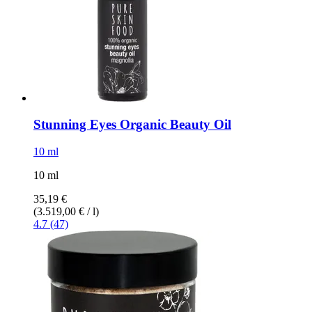
Stunning Eyes Organic Beauty Oil
10 ml
10 ml
35,19 €
(3.519,00 € / l)
4.7 (47)