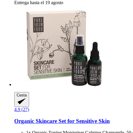
Entrega hasta el 19 agosto
Cesta
4.9 (27)
Organic Skincare Set for Sensitive Skin
1x Organic Toning Moisturiser Calming Chamomile, 50