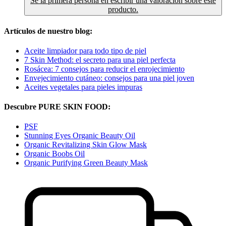
Sé la primera persona en escribir una valoración sobre este
producto.
Artículos de nuestro blog:
Aceite limpiador para todo tipo de piel
7 Skin Method: el secreto para una piel perfecta
Rosácea: 7 consejos para reducir el enrojecimiento
Envejecimiento cutáneo: consejos para una piel joven
Aceites vegetales para pieles impuras
Descubre PURE SKIN FOOD:
PSF
Stunning Eyes Organic Beauty Oil
Organic Revitalizing Skin Glow Mask
Organic Boobs Oil
Organic Purifying Green Beauty Mask