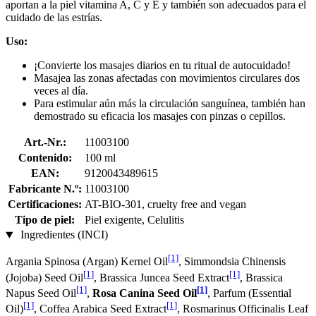
aportan a la piel vitamina A, C y E y también son adecuados para el
cuidado de las estrías.
Uso:
¡Convierte los masajes diarios en tu ritual de autocuidado!
Masajea las zonas afectadas con movimientos circulares dos
veces al día.
Para estimular aún más la circulación sanguínea, también han
demostrado su eficacia los masajes con pinzas o cepillos.
Art.-Nr.:
11003100
Contenido:
100 ml
EAN:
9120043489615
Fabricante N.º:
11003100
Certificaciones:
AT-BIO-301, cruelty free and vegan
Tipo de piel:
Piel exigente, Celulitis
Ingredientes (INCI)
[1]
Argania Spinosa (Argan) Kernel Oil
, Simmondsia Chinensis
[1]
[1]
(Jojoba) Seed Oil
, Brassica Juncea Seed Extract
, Brassica
[1]
[1]
Napus Seed Oil
,
Rosa Canina Seed Oil
, Parfum (Essential
[1]
[1]
Oil)
, Coffea Arabica Seed Extract
, Rosmarinus Officinalis Leaf