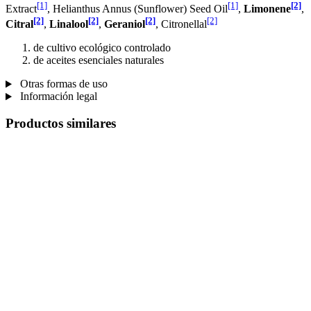
[1]
[1]
[2]
Extract
, Helianthus Annus (Sunflower) Seed Oil
,
Limonene
,
[2]
[2]
[2]
[2]
Citral
,
Linalool
,
Geraniol
, Citronellal
de cultivo ecológico controlado
de aceites esenciales naturales
Otras formas de uso
Información legal
Productos similares